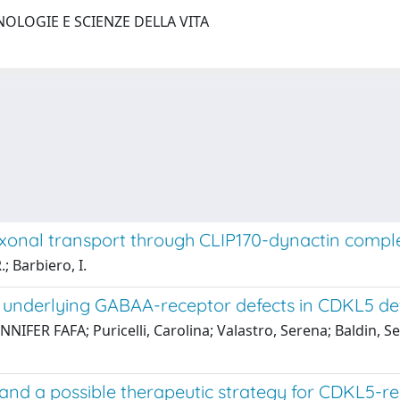
NOLOGIE E SCIENZE DELLA VITA
 axonal transport through CLIP170-dynactin compl
; Barbiero, I.
 underlying GABAA-receptor defects in CDKL5 def
NIFER FAFA; Puricelli, Carolina; Valastro, Serena; Baldin, S
 and a possible therapeutic strategy for CDKL5-re