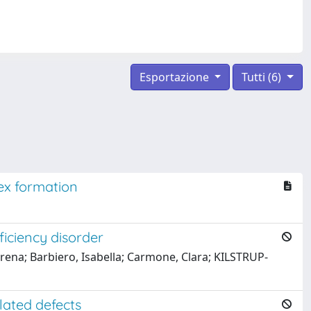
Esportazione
Tutti (6)
ex formation
iciency disorder
erena; Barbiero, Isabella; Carmone, Clara; KILSTRUP-
lated defects