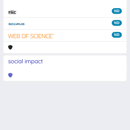
ND
ND
ND
social impact