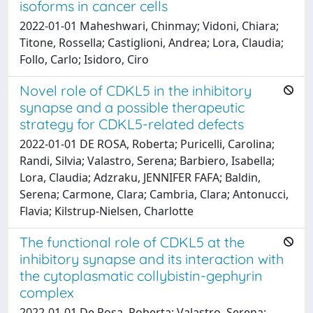
isoforms in cancer cells
2022-01-01 Maheshwari, Chinmay; Vidoni, Chiara;
Titone, Rossella; Castiglioni, Andrea; Lora, Claudia;
Follo, Carlo; Isidoro, Ciro
Novel role of CDKL5 in the inhibitory
synapse and a possible therapeutic
strategy for CDKL5-related defects
2022-01-01 DE ROSA, Roberta; Puricelli, Carolina;
Randi, Silvia; Valastro, Serena; Barbiero, Isabella;
Lora, Claudia; Adzraku, JENNIFER FAFA; Baldin,
Serena; Carmone, Clara; Cambria, Clara; Antonucci,
Flavia; Kilstrup-Nielsen, Charlotte
The functional role of CDKL5 at the
inhibitory synapse and its interaction with
the cytoplasmatic collybistin-gephyrin
complex
2022-01-01 De Rosa, Roberta; Valastro, Serena;