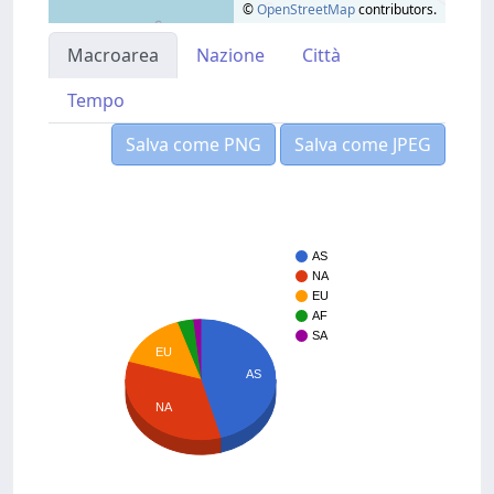
©
OpenStreetMap
contributors.
Macroarea
Nazione
Città
Tempo
Salva come PNG
Salva come JPEG
AS
NA
EU
AF
SA
EU
AS
NA