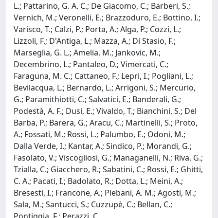
L.; Pattarino, G. A. C.; De Giacomo, C.; Barberi, S.;
Vernich, M.; Veronelli, E.; Brazzoduro, E.; Bottino, I.;
Varisco, T.; Calzi, P.; Porta, A.; Alga, P.; Cozzi, L.;
Lizzoli, F.; D'Antiga, L.; Mazza, A.; Di Stasio, F.;
Marseglia, G. L.; Amelia, M.; Jankovic, M.;
Decembrino, L.; Pantaleo, D.; Vimercati, C.;
Faraguna, M. C.; Cattaneo, F.; Lepri, I.; Pogliani, L.;
Bevilacqua, L.; Bernardo, L.; Arrigoni, S.; Mercurio,
G.; Paramithiotti, C.; Salvatici, E.; Banderali, G.;
Podestà, A. F.; Dusi, E.; Vivaldo, T.; Bianchini, S.; Del
Barba, P.; Barera, G.; Aracu, C.; Martinelli, S.; Proto,
A.; Fossati, M.; Rossi, L.; Palumbo, E.; Odoni, M.;
Dalla Verde, I.; Kantar, A.; Sindico, P.; Morandi, G.;
Fasolato, V.; Viscogliosi, G.; Managanelli, N.; Riva, G.;
Tzialla, C.; Giacchero, R.; Sabatini, C.; Rossi, E.; Ghitti,
C. A.; Pacati, I.; Badolato, R.; Dotta, L.; Meini, A.;
Bresesti, I.; Francone, A.; Plebani, A. M.; Agosti, M.;
Sala, M.; Santucci, S.; Cuzzupè, C.; Bellan, C.;
Pontiggia, F.; Perazzi, C.