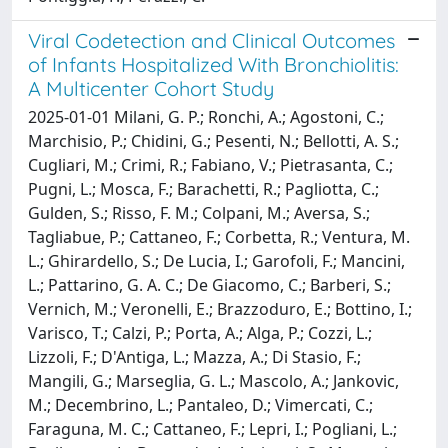
Viral Codetection and Clinical Outcomes
of Infants Hospitalized With Bronchiolitis:
A Multicenter Cohort Study
2025-01-01 Milani, G. P.; Ronchi, A.; Agostoni, C.;
Marchisio, P.; Chidini, G.; Pesenti, N.; Bellotti, A. S.;
Cugliari, M.; Crimi, R.; Fabiano, V.; Pietrasanta, C.;
Pugni, L.; Mosca, F.; Barachetti, R.; Pagliotta, C.;
Gulden, S.; Risso, F. M.; Colpani, M.; Aversa, S.;
Tagliabue, P.; Cattaneo, F.; Corbetta, R.; Ventura, M.
L.; Ghirardello, S.; De Lucia, I.; Garofoli, F.; Mancini,
L.; Pattarino, G. A. C.; De Giacomo, C.; Barberi, S.;
Vernich, M.; Veronelli, E.; Brazzoduro, E.; Bottino, I.;
Varisco, T.; Calzi, P.; Porta, A.; Alga, P.; Cozzi, L.;
Lizzoli, F.; D'Antiga, L.; Mazza, A.; Di Stasio, F.;
Mangili, G.; Marseglia, G. L.; Mascolo, A.; Jankovic,
M.; Decembrino, L.; Pantaleo, D.; Vimercati, C.;
Faraguna, M. C.; Cattaneo, F.; Lepri, I.; Pogliani, L.;