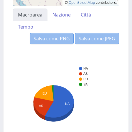
©
OpenStreetMap
contributors.
Macroarea
Nazione
Città
Tempo
Salva come PNG
Salva come JPEG
NA
AS
EU
SA
EU
NA
AS