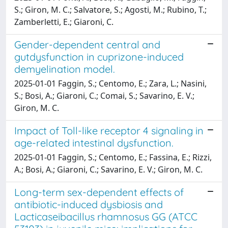
S.; Giron, M. C.; Salvatore, S.; Agosti, M.; Rubino, T.;
Zamberletti, E.; Giaroni, C.
Gender-dependent central and
gutdysfunction in cuprizone-induced
demyelination model.
2025-01-01 Faggin, S.; Centomo, E.; Zara, L.; Nasini,
S.; Bosi, A.; Giaroni, C.; Comai, S.; Savarino, E. V.;
Giron, M. C.
Impact of Toll-like receptor 4 signaling in
age-related intestinal dysfunction.
2025-01-01 Faggin, S.; Centomo, E.; Fassina, E.; Rizzi,
A.; Bosi, A.; Giaroni, C.; Savarino, E. V.; Giron, M. C.
Long-term sex-dependent effects of
antibiotic-induced dysbiosis and
Lacticaseibacillus rhamnosus GG (ATCC