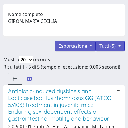
Nome completo
GIRON, MARIA CECILIA
Esportazione
Tutti (5)
Mostra
records
Risultati 1 - 5 di 5 (tempo di esecuzione: 0.005 secondi).
Antibiotic-induced dysbiosis and
Lacticaseibacillus rhamnosus GG (ATCC
53103) treatment in juvenile mice:
Enduring sex-dependent effects on
gastrointestinal motility and behaviour
2025-01-01 Ponti, A.; Bosi, A.; Gabaglio, M.; Faggin,