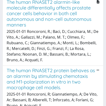
The human RNASET2 alarmin-like
molecule differentially affects prostate
cancer cells behavior in both cell
autonomous and non-cell autonomous
manners
2025-01-01 Roncoroni, R.; Baci, D.; Cucchiara, M.; De
Vito, A.; Gallazzi, M.; Palano, M. T.; Olmeo, F.;
Rubuano, C.; Giannatiempo, A.; Monti, L.; Bombelli,
R.; Mercatelli, D.; Finzi, G.; Franzi, F.; La Rosa,
Stefano; Noonan, D. M.; Bassani, B.; Mortara, L.;
Bruno, A.; Acquati, F.
The human RNASET2 protein behaves as
an alarmin by stimulating chemotaxis
and M1-polarization in vitro in two
macrophage cell models.
2025-01-01 Roncoroni, R; Giannatiempo, A; De Vito,
Ar; Bassani, B; Alberelli, T; Inforzato, A; Forlani, G;
Bruno, A; Acquati, F