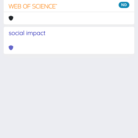
ND
social impact