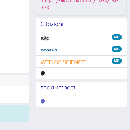
https://hdl.handle.net/11383/1486
033
Citazioni
ND
ND
ND
social impact