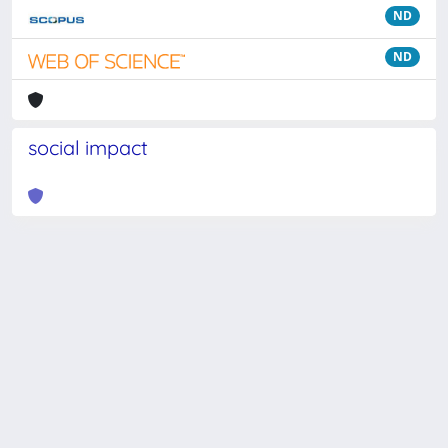
ND
ND
social impact