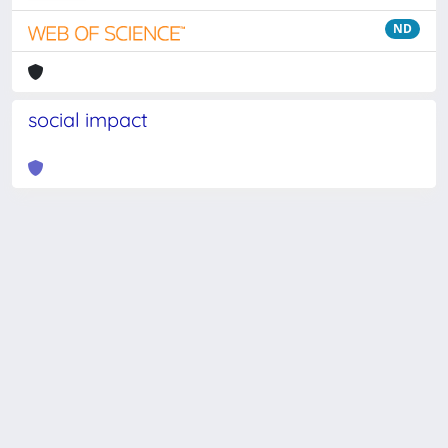
ND
social impact