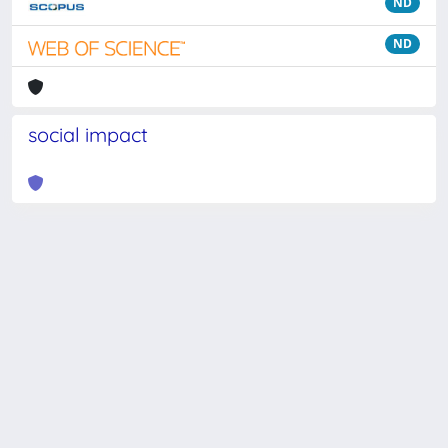
ND
ND
social impact