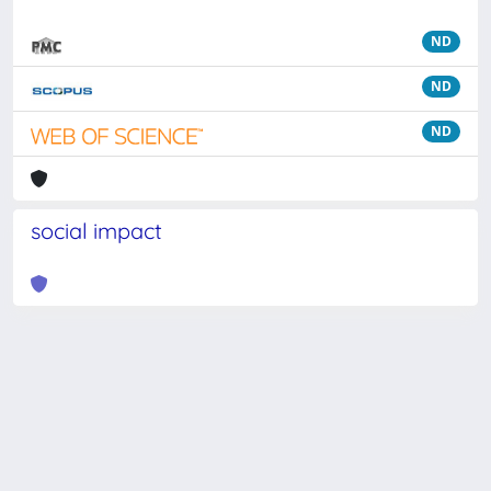
ND
ND
ND
social impact