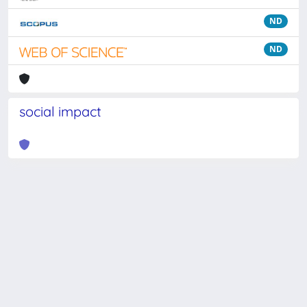
ND
ND
social impact