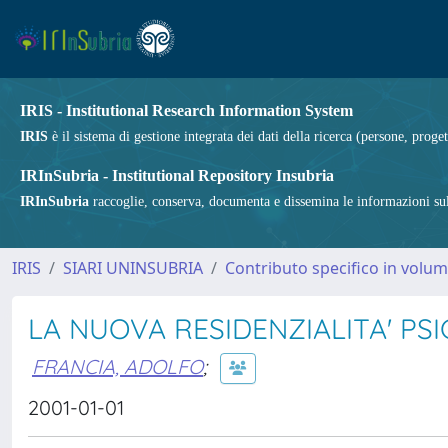
IRIS - Institutional Research Information System
IRIS
è il sistema di gestione integrata dei dati della ricerca (persone, proget
IRInSubria - Institutional Repository Insubria
IRInSubria
raccoglie, conserva, documenta e dissemina le informazioni sulla
IRIS
SIARI UNINSUBRIA
Contributo specifico in volu
LA NUOVA RESIDENZIALITA' PSI
FRANCIA, ADOLFO
;
2001-01-01