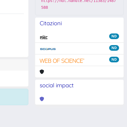
https://hdl.handle.net/11383/1487
588
Citazioni
ND
ND
ND
social impact