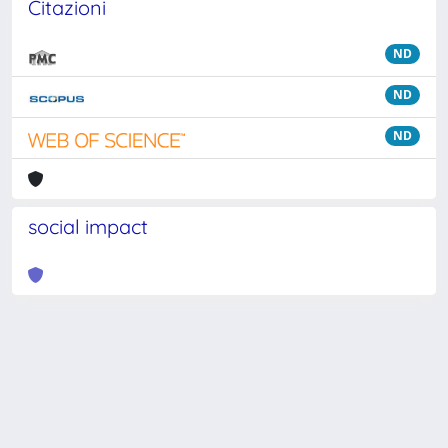
Citazioni
ND
ND
ND
social impact