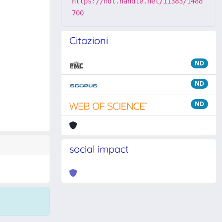
https://hdl.handle.net/11383/1488
700
Citazioni
ND
ND
ND
social impact