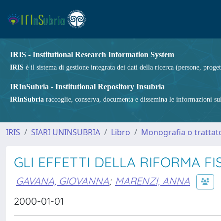
IRIS - Institutional Research Information System
IRIS
è il sistema di gestione integrata dei dati della ricerca (persone, proget
IRInSubria - Institutional Repository Insubria
IRInSubria
raccoglie, conserva, documenta e dissemina le informazioni sulla
IRIS
SIARI UNINSUBRIA
Libro
Monografia o trattato
GLI EFFETTI DELLA RIFORMA FI
GAVANA, GIOVANNA
;
MARENZI, ANNA
2000-01-01