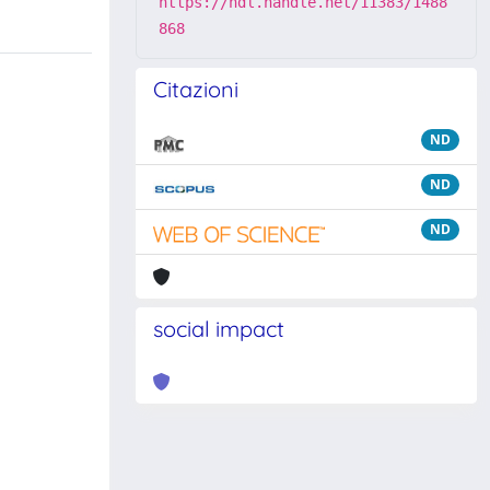
https://hdl.handle.net/11383/1488
868
Citazioni
ND
ND
ND
social impact