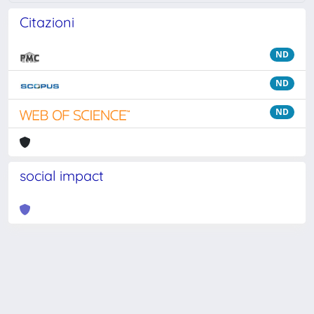
Citazioni
ND
ND
ND
social impact