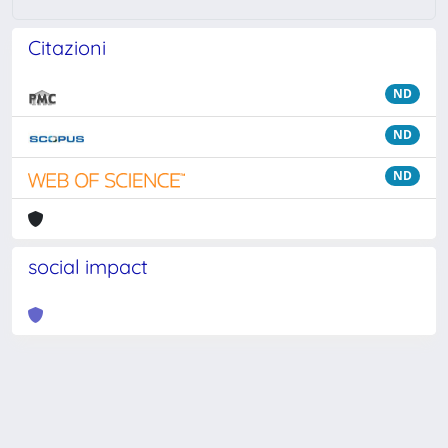
Citazioni
ND
ND
ND
social impact