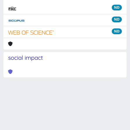
ND
ND
ND
social impact