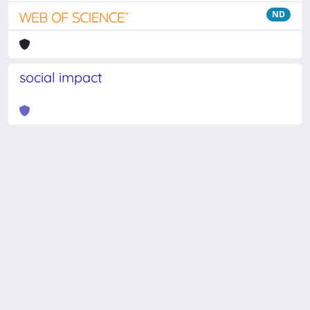
ND
social impact