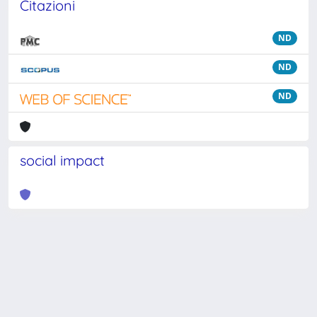
Citazioni
ND
ND
ND
social impact