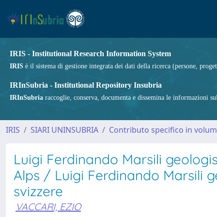
IRIS - Institutional Research Information System
IRIS
è il sistema di gestione integrata dei dati della ricerca (persone, proget
IRInSubria - Institutional Repository Insubria
IRInSubria
raccoglie, conserva, documenta e dissemina le informazioni sulla
IRIS
SIARI UNINSUBRIA
Contributo specifico in volu
Luigi Ferdinando Marsili geologi
Alps / Luigi Ferdinando Marsili g
svizzere
VACCARI, EZIO