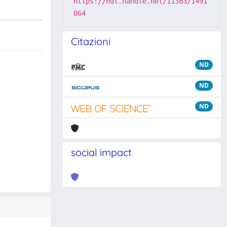
https://hdl.handle.net/11383/1491
064
Citazioni
ND
ND
ND
social impact