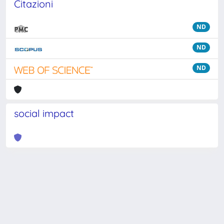
Citazioni
ND
ND
ND
social impact