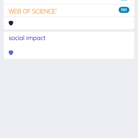
ND
social impact