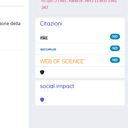
https://hdl.handle.net/11383/1501
267
Citazioni
ione della
ND
ND
ND
social impact