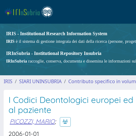
IRIS - Institutional Research Information System
IRIS
è il sistema di gestione integrata dei dati della ricerca (persone, proget
IRInSubria - Institutional Repository Insubria
IRInSubria
raccoglie, conserva, documenta e dissemina le informazioni sulla
IRIS
SIARI UNINSUBRIA
Contributo specifico in volu
I Codici Deontologici europei e
al paziente
PICOZZI, MARIO
;
2006-01-01