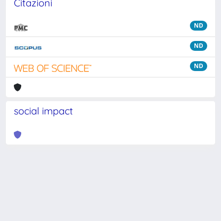
Citazioni
ND
ND
ND
social impact