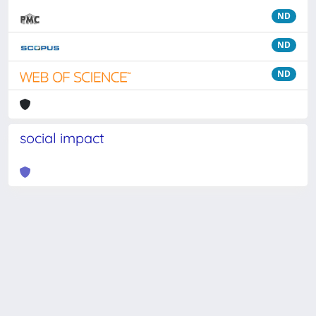
ND
ND
ND
social impact