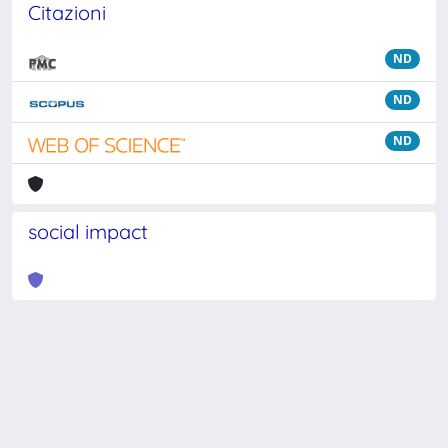
Citazioni
ND
ND
ND
social impact