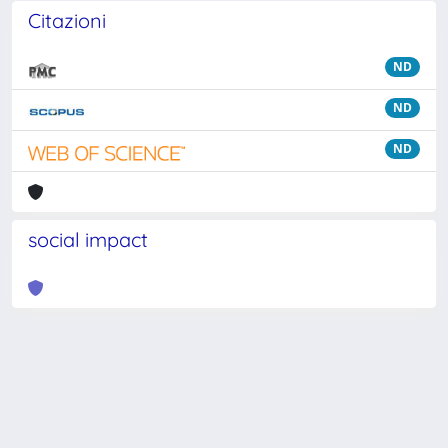
Citazioni
ND
ND
ND
social impact