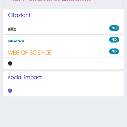
Citazioni
ND
ND
ND
social impact