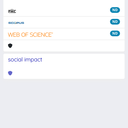
ND
ND
ND
social impact