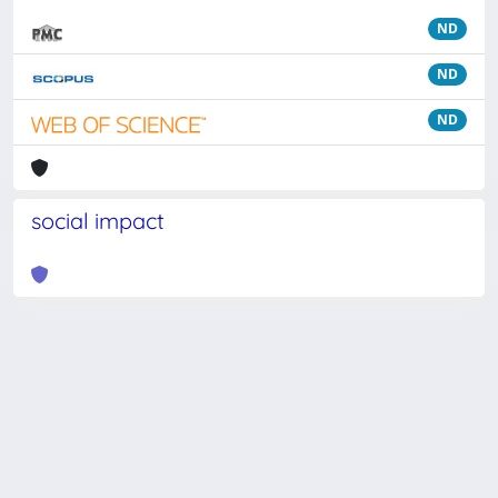
ND
ND
ND
social impact