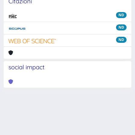
Citazioni
ND
ND
ND
social impact