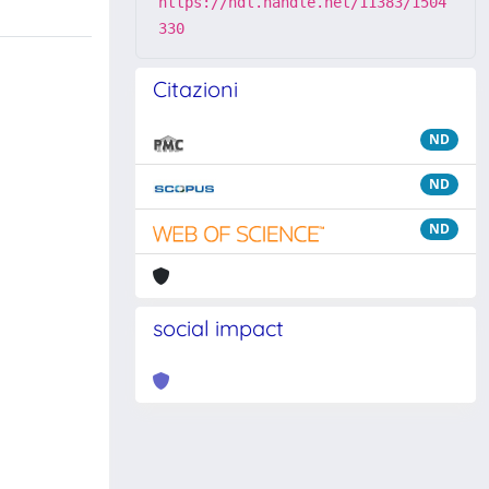
https://hdl.handle.net/11383/1504
330
Citazioni
ND
ND
ND
social impact