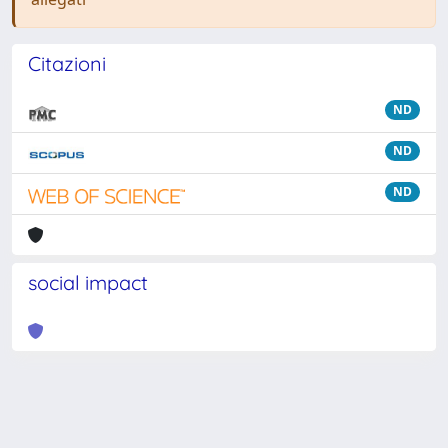
Citazioni
ND
ND
ND
social impact