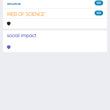
ND
ND
social impact