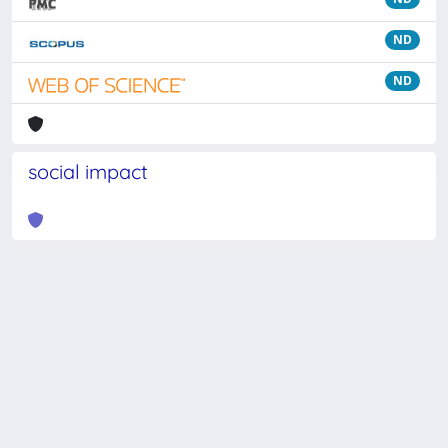
ND
ND
social impact