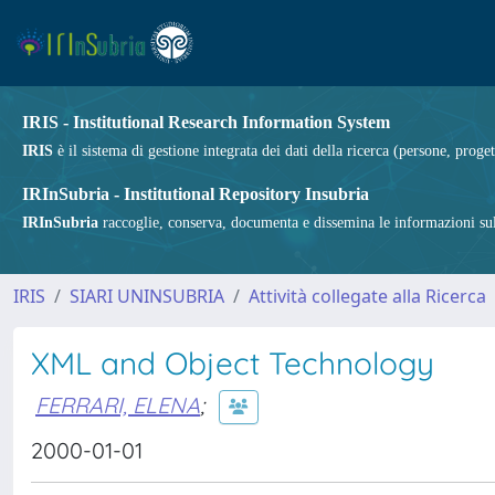
IRIS - Institutional Research Information System
IRIS
è il sistema di gestione integrata dei dati della ricerca (persone, proget
IRInSubria - Institutional Repository Insubria
IRInSubria
raccoglie, conserva, documenta e dissemina le informazioni sulla
IRIS
SIARI UNINSUBRIA
Attività collegate alla Ricerca
XML and Object Technology
FERRARI, ELENA
;
2000-01-01