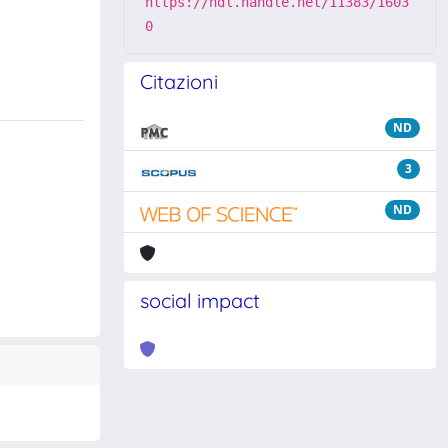
https://hdl.handle.net/11383/1603
0
Citazioni
ND
3
ND
social impact