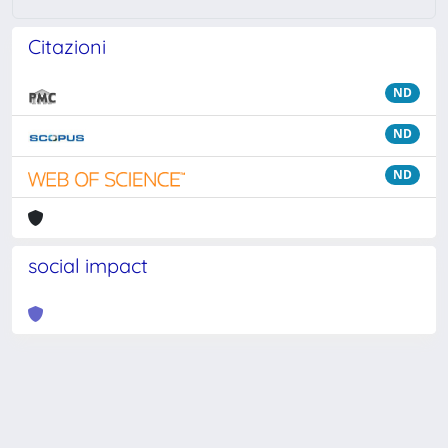
Citazioni
ND
ND
ND
social impact