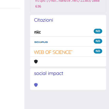
https://hdl.handle.net/11383/1668
636
Citazioni
ND
ND
ND
social impact