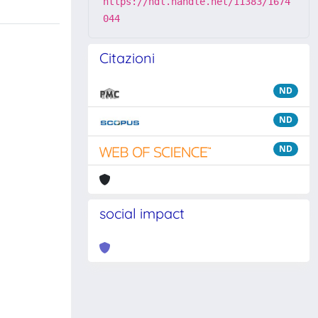
https://hdl.handle.net/11383/1674
044
Citazioni
ND
ND
ND
social impact