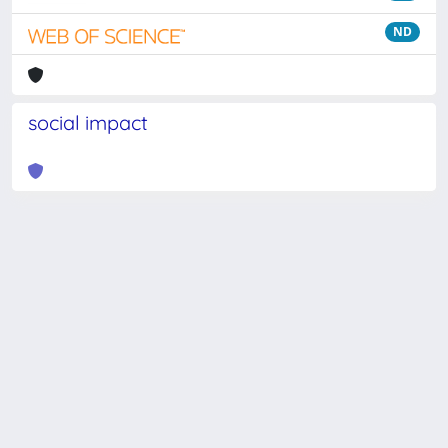
ND
social impact