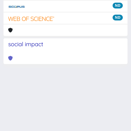
ND
ND
social impact