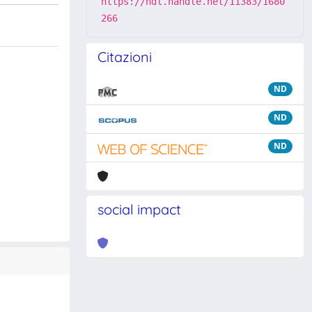
https://hdl.handle.net/11383/1680
266
Citazioni
ND
ND
ND
social impact