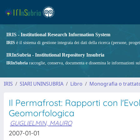
IRIS - Institutional Research Information System
IRIS
è il sistema di gestione integrata dei dati della ricerca (persone, proget
IRInSubria - Institutional Repository Insubria
IRInSubria
raccoglie, conserva, documenta e dissemina le informazioni sulla
IRIS
SIARI UNINSUBRIA
Libro
Monografia o trattato
Il Permafrost: Rapporti con l'Ev
Geomorfologica
GUGLIELMIN, MAURO
2007-01-01