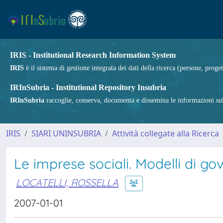
IRIS - Institutional Research Information System
IRIS
è il sistema di gestione integrata dei dati della ricerca (persone, proget
IRInSubria - Institutional Repository Insubria
IRInSubria
raccoglie, conserva, documenta e dissemina le informazioni sulla
IRIS
SIARI UNINSUBRIA
Attività collegate alla Ricerca
Le imprese sociali. Modelli di g
LOCATELLI, ROSSELLA
2007-01-01