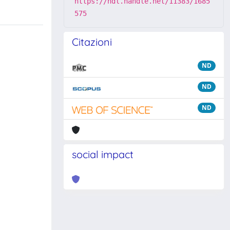
https://hdl.handle.net/11383/1685
575
Citazioni
ND
ND
ND
social impact