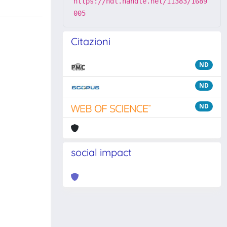
https://hdl.handle.net/11383/1689
005
Citazioni
ND
ND
ND
social impact