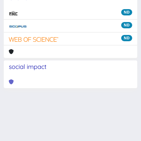
ND
ND
ND
social impact